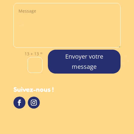
=
13 + 13
Envoyer votre
message
Suivez-nous !