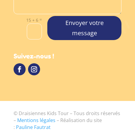
=
15 + 6
Envoyer votre
message
Suivez-nous !
© Draisiennes Kids Tour – Tous droits réservés
–
Mentions légales
–
Réalisation du site
:
Pauline Fautrat